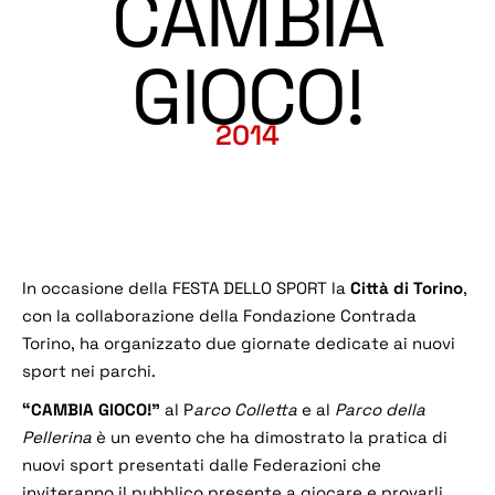
CAMBIA
GIOCO!
2014
In occasione della FESTA DELLO SPORT la
Città di Torino
,
con la collaborazione della Fondazione Contrada
Torino, ha organizzato due giornate dedicate ai nuovi
sport nei parchi.
“CAMBIA GIOCO!”
al P
arco Colletta
e al
Parco della
Pellerina
è un evento che ha dimostrato la pratica di
nuovi sport presentati dalle Federazioni che
inviteranno il pubblico presente a giocare e provarli.