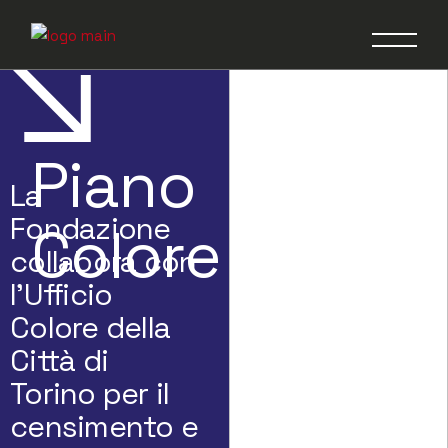
Piano
Piano
La
Fondazione
Colore
collabora con
l'Ufficio
Colore della
Città di
Torino per il
censimento e