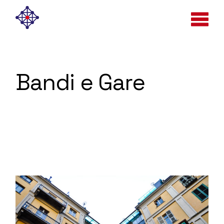
Skip
to
the
content
Bandi e Gare